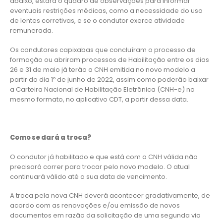
abaixo, estará o quadro de observações para informar
eventuais restrições médicas, como a necessidade do uso
de lentes corretivas, e se o condutor exerce atividade
remunerada.
Os condutores capixabas que concluíram o processo de
formação ou abriram processos de Habilitação entre os dias
26 e 31 de maio já terão a CNH emitida no novo modelo a
partir do dia 1º de junho de 2022, assim como poderão baixar
a Carteira Nacional de Habilitação Eletrônica (CNH-e) no
mesmo formato, no aplicativo CDT, a partir dessa data.
Como se dará a troca?
O condutor já habilitado e que está com a CNH válida não
precisará correr para trocar pelo novo modelo. O atual
continuará válido até a sua data de vencimento.
A troca pela nova CNH deverá acontecer gradativamente, de
acordo com as renovações e/ou emissão de novos
documentos em razão da solicitação de uma segunda via