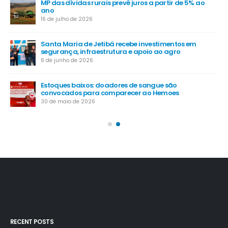
MP das dívidas rurais prevê juros a partir de 5% ao
-
ano
16 de julho de 2026
Santa Maria de Jetibá recebe investimentos em
segurança, infraestrutura e apoio ao agro
6 de junho de 2026
Estoques baixos: doadores de sangue são
convocados para comparecer ao Hemoes
30 de maio de 2026
RECENT POSTS