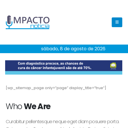
sábado, 8 de agosto de 2026
[wp_sitemap_page only=”page” display_title=”true”]
Who
We Are
Curabitur pellentesque neque eget diam posuere porta.