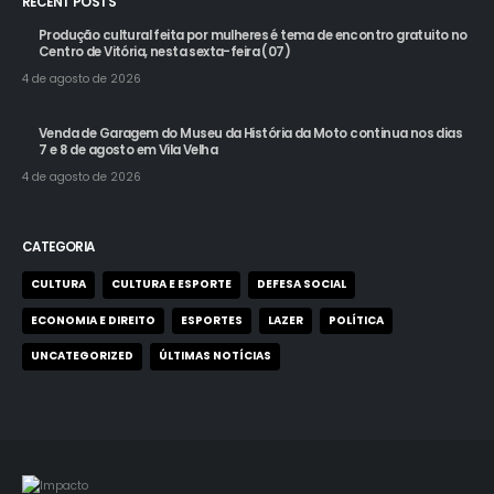
Produção cultural feita por mulheres é tema de encontro gratuito no
Centro de Vitória, nesta sexta-feira (07)
4 de agosto de 2026
Venda de Garagem do Museu da História da Moto continua nos dias
7 e 8 de agosto em Vila Velha
4 de agosto de 2026
CATEGORIA
CULTURA
CULTURA E ESPORTE
DEFESA SOCIAL
ECONOMIA E DIREITO
ESPORTES
LAZER
POLÍTICA
UNCATEGORIZED
ÚLTIMAS NOTÍCIAS