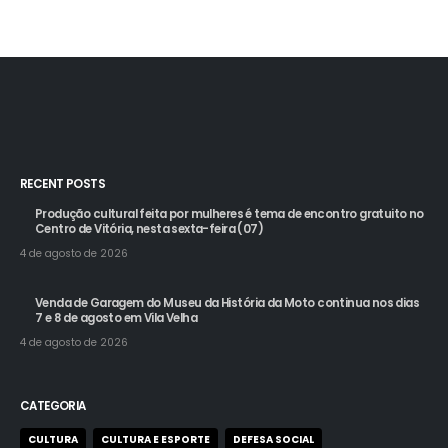
RECENT POSTS
Produção cultural feita por mulheres é tema de encontro gratuito no
Centro de Vitória, nesta sexta-feira (07)
4 de agosto de 2026
Venda de Garagem do Museu da História da Moto continua nos dias
7 e 8 de agosto em Vila Velha
4 de agosto de 2026
CATEGORIA
CULTURA
CULTURA E ESPORTE
DEFESA SOCIAL