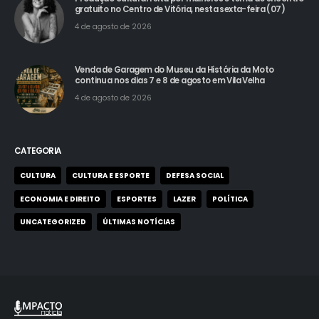
gratuito no Centro de Vitória, nesta sexta-feira (07)
4 de agosto de 2026
Venda de Garagem do Museu da História da Moto
continua nos dias 7 e 8 de agosto em Vila Velha
4 de agosto de 2026
CATEGORIA
CULTURA
CULTURA E ESPORTE
DEFESA SOCIAL
ECONOMIA E DIREITO
ESPORTES
LAZER
POLÍTICA
UNCATEGORIZED
ÚLTIMAS NOTÍCIAS