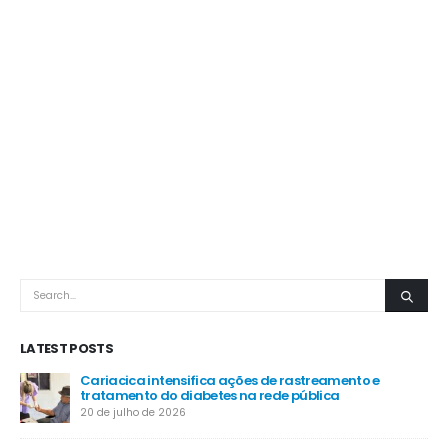
LATEST POSTS
 no
Cariacica intensifica ações de rastreamento e
Ve
tratamento do diabetes na rede pública
Bo
20 de julho de 2026
9 d