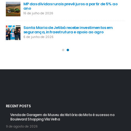
MP das dívidas rurais prevê juros a partir de 5% ao
-
ano
16 de julho de 2026
Santa Maria de Jetibá recebe investimentos em
segurança, infraestrutura e apoio ao agro
6 de junho de 2026
RECENT POSTS
Venda de Garagem do Museu da História da Moto é sucesso no
Boulevard Shopping Vila Velha
9 de agosto de 2026