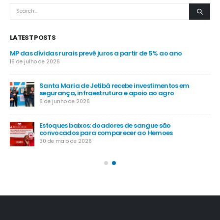
LATEST POSTS
MP das dívidas rurais prevê juros a partir de 5% ao ano
Pro
gra
16 de julho de 2026
4 d
Santa Maria de Jetibá recebe investimentos em
segurança, infraestrutura e apoio ao agro
Ve
nos
6 de junho de 2026
4 d
Estoques baixos: doadores de sangue são
do
convocados para comparecer ao Hemoes
Ca
dia
30 de maio de 2026
20 