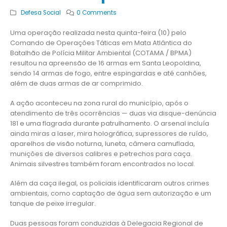
Defesa Social
0 Comments
Uma operação realizada nesta quinta-feira (10) pelo
Comando de Operações Táticas em Mata Atlântica do
Batalhão de Polícia Militar Ambiental (COTAMA / BPMA)
resultou na apreensão de 16 armas em Santa Leopoldina,
sendo 14 armas de fogo, entre espingardas e até canhões,
além de duas armas de ar comprimido.
A ação aconteceu na zona rural do município, após o
atendimento de três ocorrências — duas via disque-denúncia
181 e uma flagrada durante patrulhamento. O arsenal incluía
ainda miras a laser, mira holográfica, supressores de ruído,
aparelhos de visão noturna, luneta, câmera camuflada,
munições de diversos calibres e petrechos para caça.
Animais silvestres também foram encontrados no local.
Além da caça ilegal, os policiais identificaram outros crimes
ambientais, como captação de água sem autorização e um
tanque de peixe irregular.
Duas pessoas foram conduzidas à Delegacia Regional de