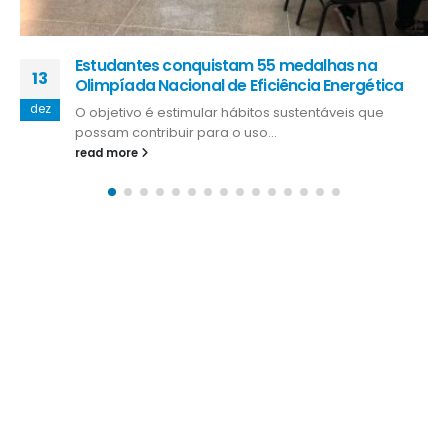
Fapes aumenta investimento em bolsas de
03
mestrado e doutorado em 163% e impulsiona
PPGs capixabas na avaliação quadrienal da
fev
Capes
A Fundação de Amparo à Pesquisa e Inovação do
Espírito Santo (Fapes)...
read more