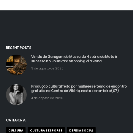
RECENT POSTS
Venda de Garagem do Museu da História da Moto é
sucesso no Boulevard Shopping Vila Velha
9 de agosto de 2026
Produção cultural feita por mulheres é tema de encontro
gratuito no Centro de Vitória, nesta sexta-feira (07)
4 de agosto de 2026
CATEGORIA
CULTURA
CULTURA E ESPORTE
DEFESA SOCIAL
ECONOMIA E DIREITO
ESPORTES
LAZER
POLÍTICA