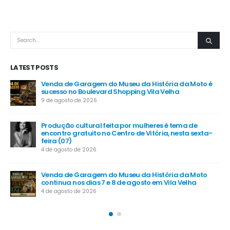
LATEST POSTS
é
Cariacica intensifica ações de rastreamento e
tratamento do diabetes na rede pública
20 de julho de 2026
MP das dívidas rurais prevê juros a partir de 5% ao
-
ano
16 de julho de 2026
Santa Maria de Jetibá recebe investimentos em
segurança, infraestrutura e apoio ao agro
6 de junho de 2026