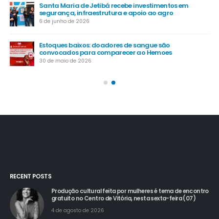
Santa Maria de Jetibá recebe investimentos em
segurança, infraestrutura e apoio ao agro
6 de junho de 2026
Estoques baixos: doadores de sangue são
convocados para comparecer ao Hemoes
30 de maio de 2026
RECENT POSTS
Produção cultural feita por mulheres é tema de encontro
gratuito no Centro de Vitória, nesta sexta-feira (07)
4 de agosto de 2026