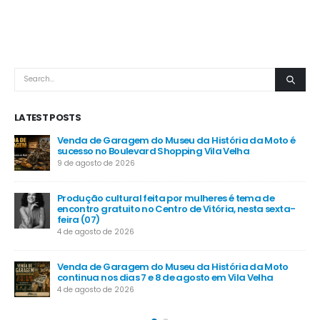
LATEST POSTS
a Moto é
Cariacica intensifica ações de rastreamento e
tratamento do diabetes na rede pública
20 de julho de 2026
a de
MP das dívidas rurais prevê juros a partir de 5% a
ta sexta-
ano
16 de julho de 2026
Santa Maria de Jetibá recebe investimentos em
a Moto
segurança, infraestrutura e apoio ao agro
elha
6 de junho de 2026