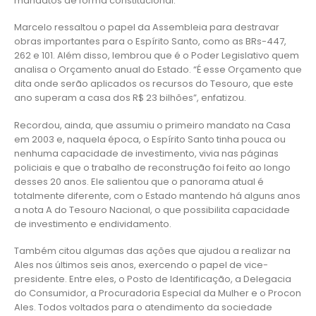
mandatos de forma constitucional.
Marcelo ressaltou o papel da Assembleia para destravar
obras importantes para o Espírito Santo, como as BRs-447,
262 e 101. Além disso, lembrou que é o Poder Legislativo quem
analisa o Orçamento anual do Estado. “É esse Orçamento que
dita onde serão aplicados os recursos do Tesouro, que este
ano superam a casa dos R$ 23 bilhões”, enfatizou.
Recordou, ainda, que assumiu o primeiro mandato na Casa
em 2003 e, naquela época, o Espírito Santo tinha pouca ou
nenhuma capacidade de investimento, vivia nas páginas
policiais e que o trabalho de reconstrução foi feito ao longo
desses 20 anos. Ele salientou que o panorama atual é
totalmente diferente, com o Estado mantendo há alguns anos
a nota A do Tesouro Nacional, o que possibilita capacidade
de investimento e endividamento.
Também citou algumas das ações que ajudou a realizar na
Ales nos últimos seis anos, exercendo o papel de vice-
presidente. Entre eles, o Posto de Identificação, a Delegacia
do Consumidor, a Procuradoria Especial da Mulher e o Procon
Ales. Todos voltados para o atendimento da sociedade