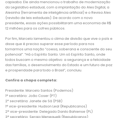
capixaba. Ele ainda mencionou o trabalho de modernização
do Legislativo estadual, com a implantação do Ales Digital, a
Alesinha (ferramenta de inteligência artificial) e o Revisa Ales
(revisão de leis estaduais). De acordo com o novo
presidente, essas ações possibilitaram uma economia de R$
12 milhões para os cofres públicos.
Por fim, Marcelo lamentou o clima de divisão que vive o país e
disse que é preciso superar esse período para nos
tornarmos uma nação “coesa, soberana e consciente do seu
potencial”. “Há o Espírito Santo. Um só Espírito Santo, onde
todos buscam o mesmo objetivo: a segurança e a felicidade
das famílias, o desenvolvimento do Estado e um futuro de paz
e prosperidade para todo o Brasil”, concluiu.
Confira a chapa completa:
Presidente: Marcelo Santos (Podemos)
1° secretário: João Coser (PT)
2ª secretária: Janete de Sá (PSB)
1° vice-presidente: Hudson Leal (Republicanos)
2° vice-presidente: Delegado Danilo Bahiense (PL)
3° secretário: Sergio Meneguelli (Republicanos)