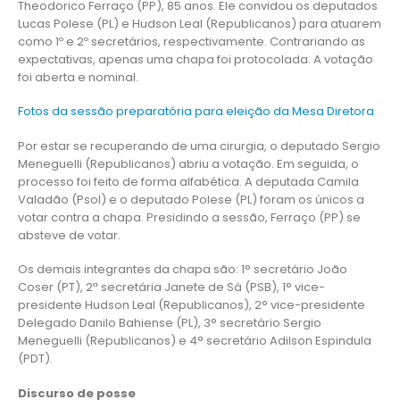
Theodorico Ferraço (PP), 85 anos. Ele convidou os deputados
Lucas Polese (PL) e Hudson Leal (Republicanos) para atuarem
como 1º e 2º secretários, respectivamente. Contrariando as
expectativas, apenas uma chapa foi protocolada. A votação
foi aberta e nominal.
Fotos da sessão preparatória para eleição da Mesa Diretora
Por estar se recuperando de uma cirurgia, o deputado Sergio
Meneguelli (Republicanos) abriu a votação. Em seguida, o
processo foi feito de forma alfabética. A deputada Camila
Valadão (Psol) e o deputado Polese (PL) foram os únicos a
votar contra a chapa. Presidindo a sessão, Ferraço (PP) se
absteve de votar.
Os demais integrantes da chapa são: 1° secretário João
Coser (PT), 2ª secretária Janete de Sá (PSB), 1° vice-
presidente Hudson Leal (Republicanos), 2° vice-presidente
Delegado Danilo Bahiense (PL), 3° secretário Sergio
Meneguelli (Republicanos) e 4° secretário Adilson Espindula
(PDT).
Discurso de posse