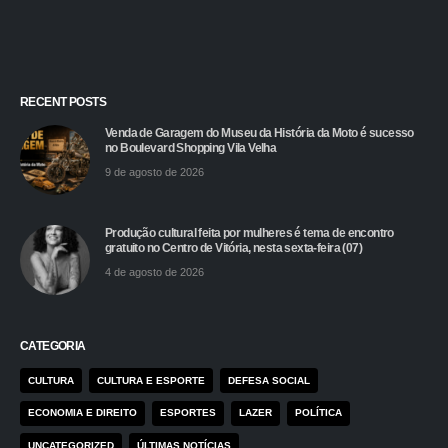
RECENT POSTS
Venda de Garagem do Museu da História da Moto é sucesso
no Boulevard Shopping Vila Velha
9 de agosto de 2026
Produção cultural feita por mulheres é tema de encontro
gratuito no Centro de Vitória, nesta sexta-feira (07)
4 de agosto de 2026
CATEGORIA
CULTURA
CULTURA E ESPORTE
DEFESA SOCIAL
ECONOMIA E DIREITO
ESPORTES
LAZER
POLÍTICA
UNCATEGORIZED
ÚLTIMAS NOTÍCIAS