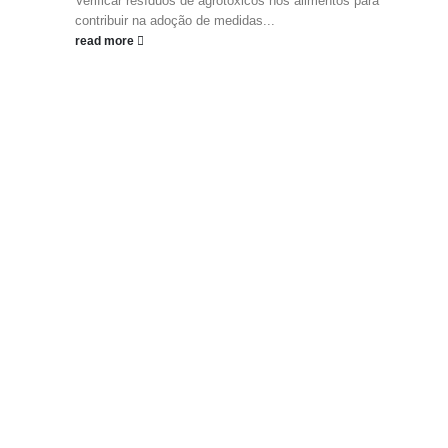
Verificar resíduos de agrotóxicos nos alimentos para
contribuir na adoção de medidas...
read more