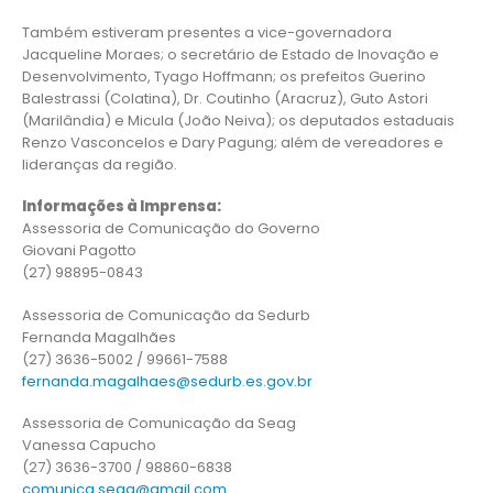
Também estiveram presentes a vice-governadora
Jacqueline Moraes; o secretário de Estado de Inovação e
Desenvolvimento, Tyago Hoffmann; os prefeitos Guerino
Balestrassi (Colatina), Dr. Coutinho (Aracruz), Guto Astori
(Marilândia) e Micula (João Neiva); os deputados estaduais
Renzo Vasconcelos e Dary Pagung; além de vereadores e
lideranças da região.
Informações à Imprensa:
Assessoria de Comunicação do Governo
Giovani Pagotto
(27) 98895-0843
Assessoria de Comunicação da Sedurb
Fernanda Magalhães
(27) 3636-5002 / 99661-7588
fernanda.magalhaes@sedurb.es.gov.br
Assessoria de Comunicação da Seag
Vanessa Capucho
(27) 3636-3700 / 98860-6838
comunica.seag@gmail.com