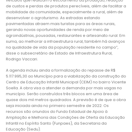
veículos que realizam o escoamento da produção, redução
de custos e perdas de produtos perecíveis, além de facilitar a
mobilidade da comunidade, especialmente a rural, além de
desenvolver o agroturismo. As estradas estando
pavimentadas atraem mais turistas para as áreas rurais,
gerando novas oportunidades de renda por meio de
agroindústrias, pousadas, restaurantes e artesanato rural. Em
suma, ao melhorar a infraestrutura rural, também há avanços
na qualidade de vida da população residente no campo”,
disse o subsecretário de Estado de Infraestrutura Rural,
Rodrigo Vaccari.
A agenda incluiu ainda a formalização do repasse de R$
5.117.995,30 ao Município para a viabilização da construção do
Centro de Educação Infantil Municipal (CEIM) no bairro Vicente
Soella. A obra visa a atender a demanda por mais vagas no
município. Serão construídos três blocos em uma área de
quase dois mil metros quadrados. A previsão é de que a obra
seja iniciada ainda no primeiro semestre de 2022. Os
recursos são oriundos do Fundo Estadual de Apoio à
Ampliação e Melhoria das Condições de Oferta da Educação
Infantil no Espírito Santo (Funpaes), da Secretaria da
Educação (Sedu).