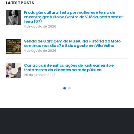
LATEST POSTS
MP das dívidas rurais prevê juros a partir de 5% ao
-
ano
16 de julho de 2026
Santa Maria de Jetibá recebe investimentos em
segurança, infraestrutura e apoio ao agro
6 de junho de 2026
Estoques baixos: doadores de sangue são
convocados para comparecer ao Hemoes
30 de maio de 2026