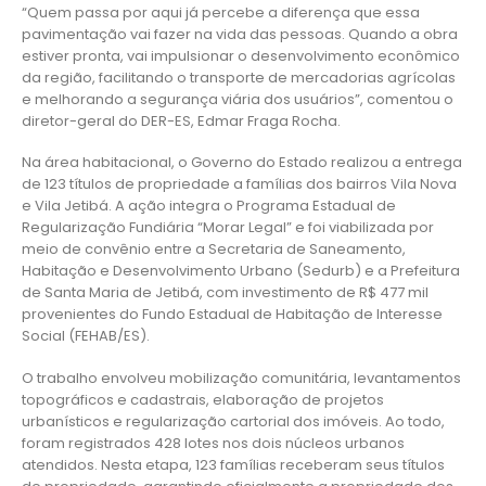
“Quem passa por aqui já percebe a diferença que essa
pavimentação vai fazer na vida das pessoas. Quando a obra
estiver pronta, vai impulsionar o desenvolvimento econômico
da região, facilitando o transporte de mercadorias agrícolas
e melhorando a segurança viária dos usuários”, comentou o
diretor-geral do DER-ES, Edmar Fraga Rocha.
Na área habitacional, o Governo do Estado realizou a entrega
de 123 títulos de propriedade a famílias dos bairros Vila Nova
e Vila Jetibá. A ação integra o Programa Estadual de
Regularização Fundiária “Morar Legal” e foi viabilizada por
meio de convênio entre a Secretaria de Saneamento,
Habitação e Desenvolvimento Urbano (Sedurb) e a Prefeitura
de Santa Maria de Jetibá, com investimento de R$ 477 mil
provenientes do Fundo Estadual de Habitação de Interesse
Social (FEHAB/ES).
O trabalho envolveu mobilização comunitária, levantamentos
topográficos e cadastrais, elaboração de projetos
urbanísticos e regularização cartorial dos imóveis. Ao todo,
foram registrados 428 lotes nos dois núcleos urbanos
atendidos. Nesta etapa, 123 famílias receberam seus títulos