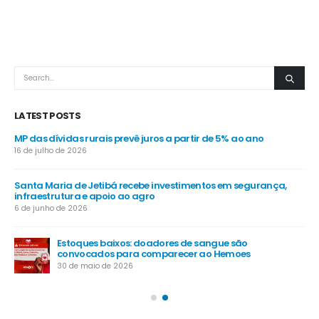
LATEST POSTS
MP das dívidas rurais prevê juros a partir de 5% ao ano
-
16 de julho de 2026
Santa Maria de Jetibá recebe investimentos em segurança,
infraestrutura e apoio ao agro
Ve
6 de junho de 2026
nos
4 d
Estoques baixos: doadores de sangue são
convocados para comparecer ao Hemoes
do
Ca
30 de maio de 2026
dia
20 