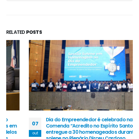
RELATED
POSTS
Dia do Empreendedor é celebrado na Ales
07
Comenda “Acredito no Espírito Santo” foi
entregue a 30 homenageados durante sessão
out
solene no Plenário Dirceu Cardoso