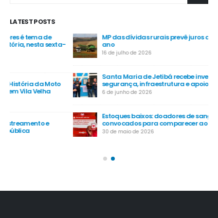
LATEST POSTS
MP das dívidas rurais prevê juros a partir de 5% ao
-
ano
16 de julho de 2026
Santa Maria de Jetibá recebe investimentos em
segurança, infraestrutura e apoio ao agro
6 de junho de 2026
Estoques baixos: doadores de sangue são
convocados para comparecer ao Hemoes
30 de maio de 2026