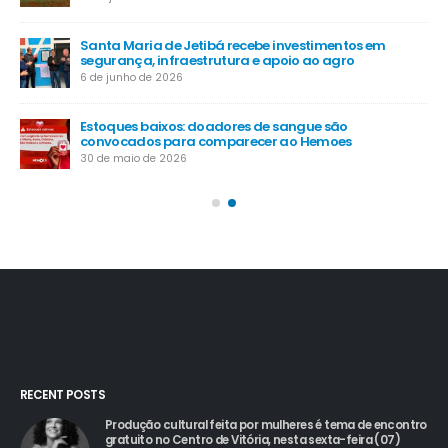
Santa Maria de Jetibá recebe investimentos em
segurança, infraestrutura e apoio ao agro
6 de junho de 2026
Estoques baixos: doadores de sangue são
convocados para comparecer ao Hemoes
30 de maio de 2026
RECENT POSTS
Produção cultural feita por mulheres é tema de encontro
gratuito no Centro de Vitória, nesta sexta-feira (07)