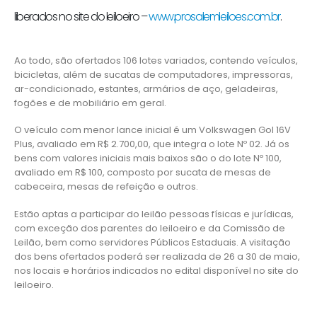
liberados no site do leiloeiro –
www.prosalemleiloes.com.br
.
Ao todo, são ofertados 106 lotes variados, contendo veículos,
bicicletas, além de sucatas de computadores, impressoras,
ar-condicionado, estantes, armários de aço, geladeiras,
fogões e de mobiliário em geral.
O veículo com menor lance inicial é um Volkswagen Gol 16V
Plus, avaliado em R$ 2.700,00, que integra o lote Nº 02. Já os
bens com valores iniciais mais baixos são o do lote Nº 100,
avaliado em R$ 100, composto por sucata de mesas de
cabeceira, mesas de refeição e outros.
Estão aptas a participar do leilão pessoas físicas e jurídicas,
com exceção dos parentes do leiloeiro e da Comissão de
Leilão, bem como servidores Públicos Estaduais. A visitação
dos bens ofertados poderá ser realizada de 26 a 30 de maio,
nos locais e horários indicados no edital disponível no site do
leiloeiro.