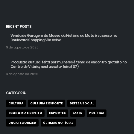
RECENT POSTS
Venda de Garagem do Museu da História da Moto é sucesso no
Boulevard Shopping Vila Velha
9 de agosto de 2026
Produção cultural feita por mulheres é tema de encontro gratuito no
Centro de Vitória, nesta sexta-feira (07)
4 de agosto de 2026
CATEGORIA
CULTURA
CULTURA E ESPORTE
DEFESA SOCIAL
ECONOMIA E DIREITO
ESPORTES
LAZER
POLÍTICA
UNCATEGORIZED
ÚLTIMAS NOTÍCIAS