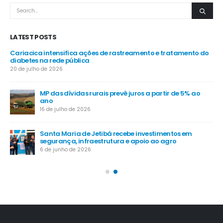
LATEST POSTS
 no
Cariacica intensifica ações de rastreamento e tratamento do
Ve
diabetes na rede pública
Bo
20 de julho de 2026
9 d
MP das dívidas rurais prevê juros a partir de 5% ao
Pro
ano
gra
16 de julho de 2026
4 d
Santa Maria de Jetibá recebe investimentos em
Ve
segurança, infraestrutura e apoio ao agro
nos
6 de junho de 2026
4 d