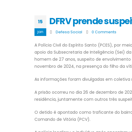
DFRV prende suspeit
15
jan
Defesa Social
0 Comments
A Polícia Civil do Espírito Santo (PCES), por m
apoio da Subsecretaria de Inteligência (Sei) d
homem de 27 anos, suspeito de envolvimento no
novembro de 2024, na presença do filho da víti
As informações foram divulgadas em coletiva no 
A prisão ocorreu no dia 26 de dezembro de 202
residência, juntamente com outros três suspeit
O detido é apontado como traficante do bairro 
Comando de Vitória (PCV).