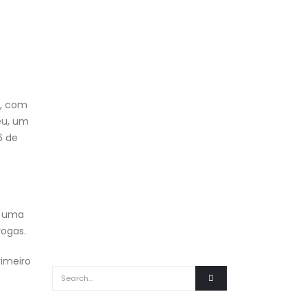
), com
eu, um
6 de
m uma
rogas.
rimeiro