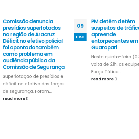
Comissão denuncia
PM detém detém
09
presídios superlotados
suspeitos de tráfic
na região de Aracruz
apreende
mar
Déficit no efetivo policial
entorpecentes em
foi apontado também
Guarapari
como problema em
Nesta quinta-feira (0
audiência pública da
volta de 21h, as equip
Comissão de Segurança
Força Tática...
Superlotação de presídios e
read more
déficit no efetivo das forças
de segurança. Foram...
read more