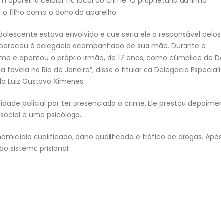
m aparelho celular no local do crime. O proprietário da linha
u o filho como o dono do aparelho.
olescente estava envolvido e que seria ele o responsável pelos
compareceu à delegacia acompanhado de sua mãe. Durante o
ime e apontou o próprio irmão, de 17 anos, como cúmplice de D
 favela no Rio de Janeiro”, disse o titular da Delegacia Especial
do Luiz Gustavo Ximenes.
idade policial por ter presenciado o crime. Ele prestou depoime
ocial e uma psicóloga.
omicídio qualificado, dano qualificado e tráfico de drogas. Apó
o sistema prisional.