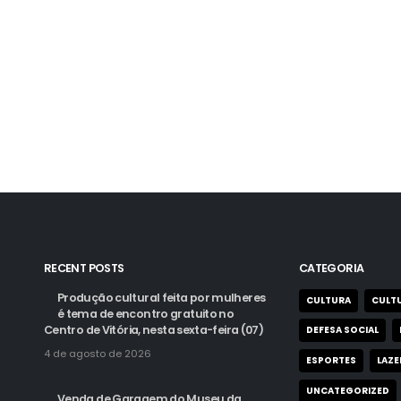
RECENT POSTS
CATEGORIA
Produção cultural feita por mulheres
CULTURA
CULTU
é tema de encontro gratuito no
Centro de Vitória, nesta sexta-feira (07)
DEFESA SOCIAL
4 de agosto de 2026
ESPORTES
LAZE
UNCATEGORIZED
Venda de Garagem do Museu da