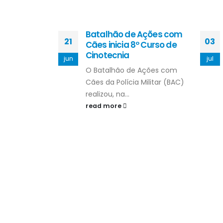
Batalhão de Ações com
21
03
Cães inicia 8º Curso de
Cinotecnia
jun
jul
O Batalhão de Ações com
Cães da Polícia Militar (BAC)
realizou, na...
read more