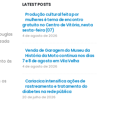
LATEST POSTS
Produção cultural feita por
MP das dívi
mulheres é tema de encontro
partir de 5
gratuito no Centro de Vitória, nesta
16 de julho de
sexta-feira (07)
ouglas
4 de agosto de 2026
Santa Mari
izada
investimen
Venda de Garagem do Museu da
infraestrutu
História da Moto continua nos dias
6 de junho de 
7 e 8 de agosto em Vila Velha
nto às
4 de agosto de 2026
Estoques b
sangue sã
s os
Cariacica intensifica ações de
comparecer
rastreamento e tratamento do
30 de maio de
diabetes na rede pública
20 de julho de 2026