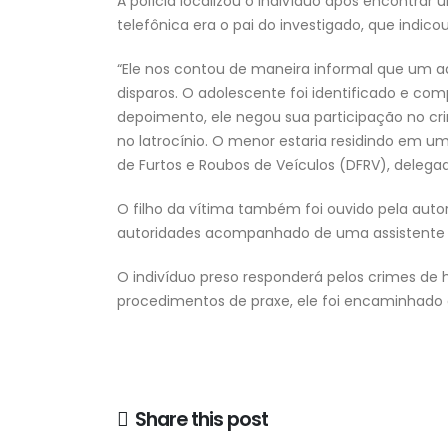
A polícia localizou o indivíduo após encontrar u
telefônica era o pai do investigado, que indico
“Ele nos contou de maneira informal que um ad
disparos. O adolescente foi identificado e 
depoimento, ele negou sua participação no cr
no latrocínio. O menor estaria residindo em uma
de Furtos e Roubos de Veículos (DFRV), delega
O filho da vítima também foi ouvido pela autor
autoridades acompanhado de uma assistente s
O indivíduo preso responderá pelos crimes de h
procedimentos de praxe, ele foi encaminhado a
Share this post