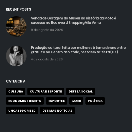
RECENT POSTS
Venda de Garagem do Museu da História da Moto é
sucesso no Boulevard Shopping Vila Velha
9 de agosto de 2026
Produção cultural feita por mulheres é tema de encontro
gratuito no Centro de Vitória, nesta sexta-feira (07)
4 de agosto de 2026
CATEGORIA
CULTURA
CULTURA E ESPORTE
DEFESA SOCIAL
ECONOMIA E DIREITO
ESPORTES
LAZER
POLÍTICA
UNCATEGORIZED
ÚLTIMAS NOTÍCIAS