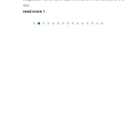
dia...
read more