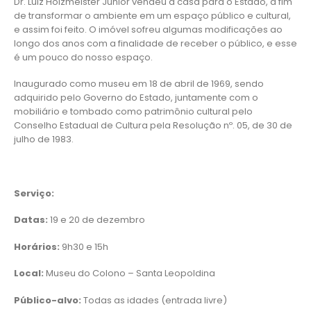
Dr. Luiz Holzmeister Júnior vendeu a casa para o Estado, a fim
de transformar o ambiente em um espaço público e cultural,
e assim foi feito. O imóvel sofreu algumas modificações ao
longo dos anos com a finalidade de receber o público, e esse
é um pouco do nosso espaço.
Inaugurado como museu em 18 de abril de 1969, sendo
adquirido pelo Governo do Estado, juntamente com o
mobiliário e tombado como patrimônio cultural pelo
Conselho Estadual de Cultura pela Resolução nº. 05, de 30 de
julho de 1983.
Serviço:
Datas:
19 e 20 de dezembro
Horários:
9h30 e 15h
Local:
Museu do Colono – Santa Leopoldina
Público-alvo:
Todas as idades (entrada livre)