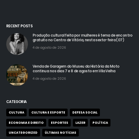
RECENT POSTS
Produção cultural feita por mulheres é tema de encontro
gratuito no Centro de Vitória, nesta sexta-feira (07)
4 de agosto de 2026
Venda de Garagem do Museu da História da Moto
continua nos dias 7 e 8 de agosto em Vila Velha
4 de agosto de 2026
CATEGORIA
CULTURA
CULTURA E ESPORTE
DEFESA SOCIAL
ECONOMIA E DIREITO
ESPORTES
LAZER
POLÍTICA
UNCATEGORIZED
ÚLTIMAS NOTÍCIAS