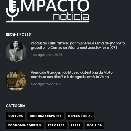
RECENT POSTS
Produção cultural feita por mulheres é tema de encontro
gratuito no Centro de Vitória, nesta sexta-feira (07)
4 de agosto de 2026
Venda de Garagem do Museu da História da Moto
continua nos dias 7 e 8 de agosto em Vila Velha
4 de agosto de 2026
CATEGORIA
CULTURA
CULTURA E ESPORTE
DEFESA SOCIAL
ECONOMIA E DIREITO
ESPORTES
LAZER
POLÍTICA