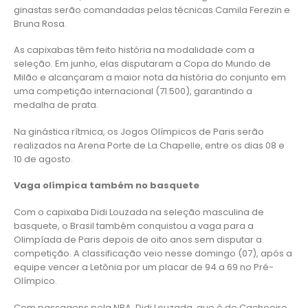
ginastas serão comandadas pelas técnicas Camila Ferezin e
Bruna Rosa.
As capixabas têm feito história na modalidade com a
seleção. Em junho, elas disputaram a Copa do Mundo de
Milão e alcançaram a maior nota da história do conjunto em
uma competição internacional (71.500), garantindo a
medalha de prata.
Na ginástica rítmica, os Jogos Olímpicos de Paris serão
realizados na Arena Porte de La Chapelle, entre os dias 08 e
10 de agosto.
Vaga olímpica também no basquete
Com o capixaba Didi Louzada na seleção masculina de
basquete, o Brasil também conquistou a vaga para a
Olimpíada de Paris depois de oito anos sem disputar a
competição. A classificação veio nesse domingo (07), após a
equipe vencer a Letônia por um placar de 94 a 69 no Pré-
Olímpico.
Com passagens pela NBA, Didi Louzada, que é de Cachoeiro