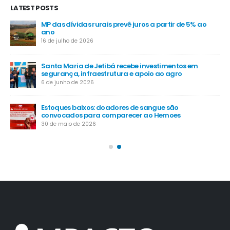
LATEST POSTS
MP das dívidas rurais prevê juros a partir de 5% ao
-
ano
16 de julho de 2026
Santa Maria de Jetibá recebe investimentos em
segurança, infraestrutura e apoio ao agro
6 de junho de 2026
Estoques baixos: doadores de sangue são
convocados para comparecer ao Hemoes
30 de maio de 2026