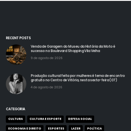
RECENT POSTS
Venda de Garagem do Museu da História da Moto é
sucesso no Boulevard Shopping Vila Velha
9 de agosto de 2026
Produção cultural feita por mulheres é tema de encontro
gratuito no Centro de Vitória, nesta sexta-feira (07)
4 de agosto de 2026
CATEGORIA
CULTURA
CULTURA E ESPORTE
DEFESA SOCIAL
ECONOMIA E DIREITO
ESPORTES
LAZER
POLÍTICA