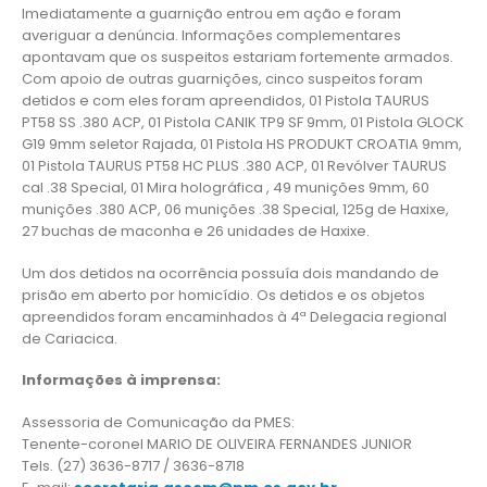
Imediatamente a guarnição entrou em ação e foram
averiguar a denúncia. Informações complementares
apontavam que os suspeitos estariam fortemente armados.
Com apoio de outras guarnições, cinco suspeitos foram
detidos e com eles foram apreendidos, 01 Pistola TAURUS
PT58 SS .380 ACP, 01 Pistola CANIK TP9 SF 9mm, 01 Pistola GLOCK
G19 9mm seletor Rajada, 01 Pistola HS PRODUKT CROATIA 9mm,
01 Pistola TAURUS PT58 HC PLUS .380 ACP, 01 Revólver TAURUS
cal .38 Special, 01 Mira holográfica , 49 munições 9mm, 60
munições .380 ACP, 06 munições .38 Special, 125g de Haxixe,
27 buchas de maconha e 26 unidades de Haxixe.
Um dos detidos na ocorrência possuía dois mandando de
prisão em aberto por homicídio. Os detidos e os objetos
apreendidos foram encaminhados à 4ª Delegacia regional
de Cariacica.
Informações à imprensa:
Assessoria de Comunicação da PMES:
Tenente-coronel MARIO DE OLIVEIRA FERNANDES JUNIOR
Tels. (27) 3636-8717 / 3636-8718