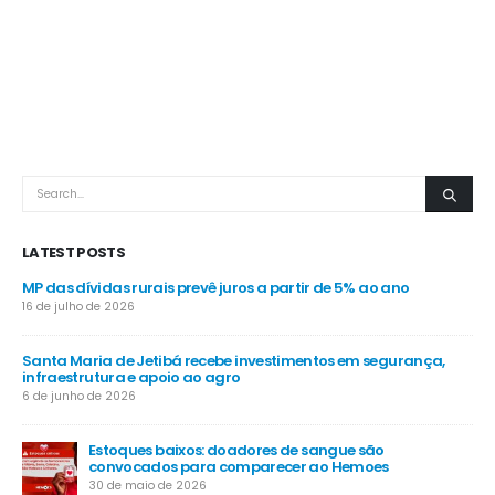
LATEST POSTS
MP das dívidas rurais prevê juros a partir de 5% ao ano
Pro
gra
16 de julho de 2026
4 d
Santa Maria de Jetibá recebe investimentos em segurança,
infraestrutura e apoio ao agro
Ve
nos
6 de junho de 2026
4 d
Estoques baixos: doadores de sangue são
do
convocados para comparecer ao Hemoes
Ca
dia
30 de maio de 2026