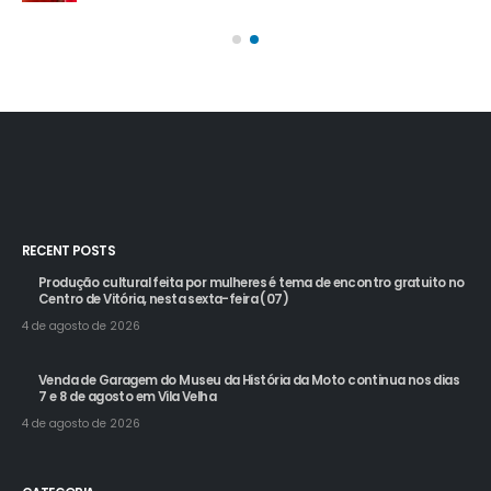
20 
RECENT POSTS
Produção cultural feita por mulheres é tema de encontro gratuito no
Centro de Vitória, nesta sexta-feira (07)
4 de agosto de 2026
Venda de Garagem do Museu da História da Moto continua nos dias
7 e 8 de agosto em Vila Velha
4 de agosto de 2026