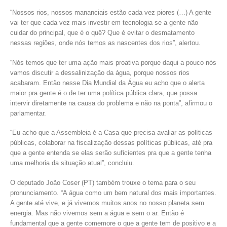
“Nossos rios, nossos mananciais estão cada vez piores (…) A gente
vai ter que cada vez mais investir em tecnologia se a gente não
cuidar do principal, que é o quê? Que é evitar o desmatamento
nessas regiões, onde nós temos as nascentes dos rios”, alertou.
“Nós temos que ter uma ação mais proativa porque daqui a pouco nós
vamos discutir a dessalinização da água, porque nossos rios
acabaram. Então nesse Dia Mundial da Água eu acho que o alerta
maior pra gente é o de ter uma política pública clara, que possa
intervir diretamente na causa do problema e não na ponta”, afirmou o
parlamentar.
“Eu acho que a Assembleia é a Casa que precisa avaliar as políticas
públicas, colaborar na fiscalização dessas políticas públicas, até pra
que a gente entenda se elas serão suficientes pra que a gente tenha
uma melhoria da situação atual”, concluiu.
O deputado João Coser (PT) também trouxe o tema para o seu
pronunciamento. “A água como um bem natural dos mais importantes.
A gente até vive, e já vivemos muitos anos no nosso planeta sem
energia. Mas não vivemos sem a água e sem o ar. Então é
fundamental que a gente comemore o que a gente tem de positivo e a