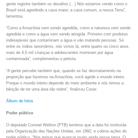
gente registre também os desafios (…) Nós estamos vendo como o
Brasil está agredindo a casa maior, a casa comum, a nossa Terra”,
lamentou.
“Como a Amazônia vem sendo agredida, como a natureza vem sendo
agredida e como a água vem sendo atingida. Primeiro com produtos
indesejáveis que contaminam a água e vão matando pessoas. Só
entre os índios ianomâmis, nós vimos lá, entre quatro ou cinco anos,
mais de 4,5 mil crianças e adolescentes morreram por água
contaminada”, complementou o petista.
“A gente percebe também que, quando se faz desmatamento na
proporção que fazemos na Amazônia, você agride o mundo inteiro.
Porque o mundo inteiro depende do meio ambiente e nós temos a
bênção de ter uma área tão nobre”, finalizou Coser.
Álbum de fotos
Poder público
O deputado Coronel Weliton (PTB) lembrou que a data foi instituída
pela Organização das Nações Unidas, em 1992, e cobrou ações do
poder público. “Nós temos que avançar muito ainda nesse tema. O