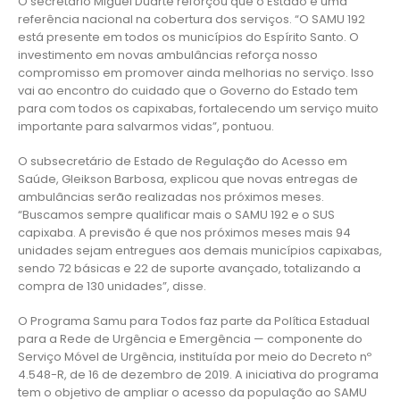
O secretário Miguel Duarte reforçou que o Estado é uma
referência nacional na cobertura dos serviços. “O SAMU 192
está presente em todos os municípios do Espírito Santo. O
investimento em novas ambulâncias reforça nosso
compromisso em promover ainda melhorias no serviço. Isso
vai ao encontro do cuidado que o Governo do Estado tem
para com todos os capixabas, fortalecendo um serviço muito
importante para salvarmos vidas”, pontuou.
O subsecretário de Estado de Regulação do Acesso em
Saúde, Gleikson Barbosa, explicou que novas entregas de
ambulâncias serão realizadas nos próximos meses.
“Buscamos sempre qualificar mais o SAMU 192 e o SUS
capixaba. A previsão é que nos próximos meses mais 94
unidades sejam entregues aos demais municípios capixabas,
sendo 72 básicas e 22 de suporte avançado, totalizando a
compra de 130 unidades”, disse.
O Programa Samu para Todos faz parte da Política Estadual
para a Rede de Urgência e Emergência — componente do
Serviço Móvel de Urgência, instituída por meio do Decreto nº
4.548-R, de 16 de dezembro de 2019. A iniciativa do programa
tem o objetivo de ampliar o acesso da população ao SAMU