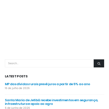
LATEST POSTS
MP das dívidas rurais prevê juros a partir de 5% ao ano
Pro
gra
16 de julho de 2026
4 d
Santa Maria de Jetibá recebe investimentos em segurança,
infraestrutura e apoio ao agro
Ve
nos
6 de junho de 2026