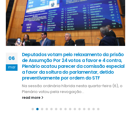
Deputados votam pelo relaxamento da prisão
06
de Assumção Por 24 votos a favor e 4 contra,
Plenário acatou parecer da comissão especial
mar
a favor da soltura do parlamentar, detido
preventivamente por ordem do STF
Na sessão ordinária híbrida nesta quarta-feira (6), o
Plenário votou pela revogação...
read more