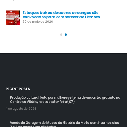
4 d
Estoques baixos: doadores de sangue são
do
convocados para comparecer ao Hemoes
Ca
dia
30 de maio de 2026
20 
RECENT POSTS
Produção cultural feita por mulheres é tema de encontro gratuito no
Centro de Vitória, nesta sexta-feira (07)
4 de agosto de 2026
Venda de Garagem do Museu da História da Moto continua nos dias
7 e 8 de agosto em Vila Velha