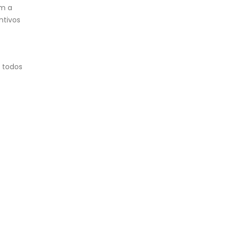
om a
ntivos
 todos