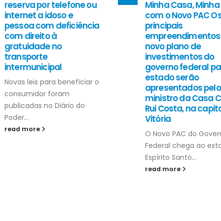
reserva por telefone ou
Minha Casa, Minha
internet a idoso e
com o Novo PAC O
pessoa com deficiência
principais
com direito à
empreendimentos
gratuidade no
novo plano de
transporte
investimentos do
intermunicipal
governo federal pa
estado serão
Novas leis para beneficiar o
apresentados pelo
consumidor foram
ministro da Casa Civ
publicadas no Diário do
Rui Costa, na capit
Poder...
Vitória
read more
O Novo PAC do Gover
Federal chega ao est
Espírito Santo...
read more