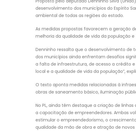
Proposto pelo deputado Denninho Silva (União),
desenvolvimento dos municípios do Espírito San
ambiental de todas as regiões do estado.
As medidas propostas favorecem a geração de 
melhoria da qualidade de vida da população e
Denninho ressalta que o desenvolvimento de t
dos municípios ainda enfrentam desafios signi
a falta de infraestrutura, de acesso a crédit
local e a qualidade de vida da população”, exp
O texto aponta medidas relacionadas à infra
obras de saneamento básico, iluminação públic
No PL, ainda têm destaque a criação de linhas
a capacitação de empreendedores. Ambas volta
estimular o empreendedorismo, o crescimento 
qualidade da mão de obra e atração de novos 