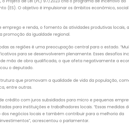
 o Projeto de Lei (PL) 97/2023 cria o programa de incentivo ao
to (ES). O objetivo é impulsionar os âmbitos econômico, social
emprego e renda, o fomento às atividades produtivas locais, 
 a promoção da igualdade regional.
odas as regiões é uma preocupação central para o estado. “Mui
ficativos para se desenvolverem plenamente. Esses desafios i
o e de mão de obra qualificada, o que afeta negativamente a ec
licou o deputado.
estrutura que promovam a qualidade de vida da população, com
a, entre outras.
 de crédito com juros subsidiados para micro e pequenas empre
das para instituições e trabalhadores locais. “Essas medidas
dos negócios locais e também contribuir para a melhoria da
investimentos”, acrescentou o parlamentar.