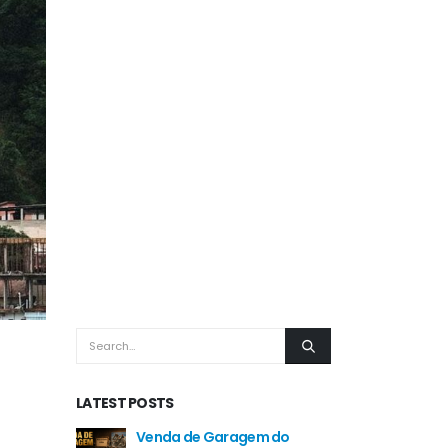
LATEST POSTS
Venda de Garagem do
Car