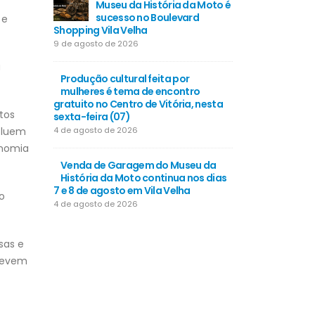
Museu da História da Moto é
de 
sucesso no Boulevard
tra
 e
Shopping Vila Velha
rede pública
9 de agosto de 2026
20 de julho de
a
Produção cultural feita por
MP das dívi
mulheres é tema de encontro
partir de 5
gratuito no Centro de Vitória, nesta
16 de julho de
tos
sexta-feira (07)
4 de agosto de 2026
ncluem
Santa Mari
onomia
investimen
Venda de Garagem do Museu da
infraestrutu
História da Moto continua nos dias
6 de junho de 
7 e 8 de agosto em Vila Velha
o
4 de agosto de 2026
sas e
 devem