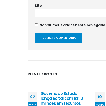
Site
Salvar meus dados neste navegador
RELATED
POSTS
Governo do Estado
07
10
lança edital com R$ 10
milhões em recursos
maio
maio