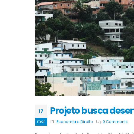
Projeto busca dese
17
mar
Economia e Direito
0 Comments