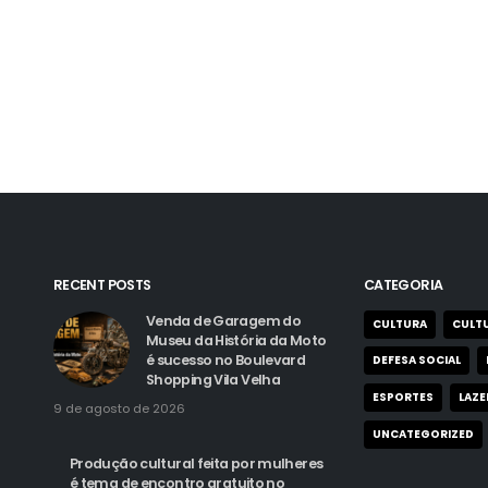
RECENT POSTS
CATEGORIA
Venda de Garagem do
CULTURA
CULTU
Museu da História da Moto
é sucesso no Boulevard
DEFESA SOCIAL
Shopping Vila Velha
ESPORTES
LAZE
9 de agosto de 2026
UNCATEGORIZED
Produção cultural feita por mulheres
é tema de encontro gratuito no