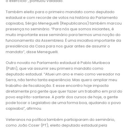
o exercício”, pontuou Valadão.
Também eleito para o primeiro mandato como deputado
estadual e com recorde de votos na história do Parlamento
capixaba, Sérgio Meneguelli (Republicanos) também marcou
presença no seminário. “Para nós que somos iniciantes, é
muito importante esse seminário para termos uma noção do
funcionamento da Assembleia. É uma iniciativa importante da
presidência da Casa para nos guiar antes de assumir o
mandato”, disse Meneguelli.
Outro novato no Parlamento estadual é Pablo Muribeca
(Patri), que vai assumir seu primeiro mandato como
deputado estadual. “Atuei um ano e meio como vereador na
Serra, não tenho tanta experiência. Mas quero ampliar meu
trabalho de fiscalização. E esse encontro hoje impacta
diretamente pra gente que quer fazer um trabalho em prol do
povo espírito-santense. A partir dos cursos de hoje, a gente
pode tocar o Legislativo de uma forma boa, ajudando o povo
capixaba”, afirmou.
Veteranos na política também participaram do seminário,
como João Coser (PT), eleito deputado estadual pela