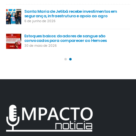
Santa Maria de Jetibá recebe investimentos em
segurança, infraestrutura e apoio ao agro
6 de junho de 2026
Estoques baixos: doadores de sangue são
convocados para comparecer ao Hemoes
30 de maio de 2026