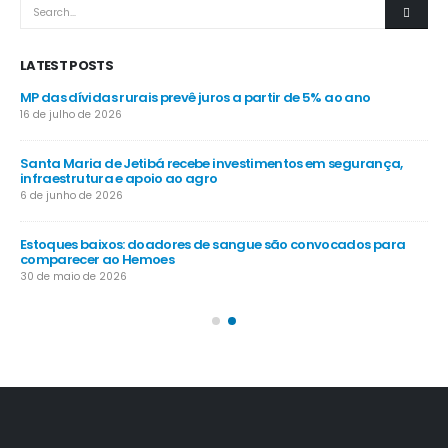
LATEST POSTS
MP das dívidas rurais prevê juros a partir de 5% ao ano
-
16 de julho de 2026
Santa Maria de Jetibá recebe investimentos em segurança,
infraestrutura e apoio ao agro
Ve
6 de junho de 2026
nos
4 d
Estoques baixos: doadores de sangue são convocados para
comparecer ao Hemoes
do
Ca
30 de maio de 2026
dia
20 