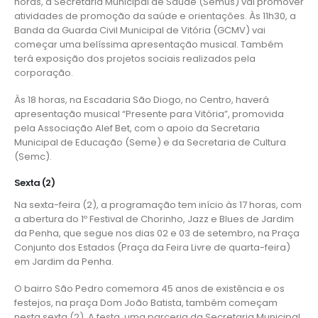
horas, a Secretaria Municipal de Saúde (
Semus
) vai promover
atividades de promoção da saúde e orientações. Às 11h30, a
Banda da Guarda Civil Municipal de Vitória (
GCMV
) vai
começar uma belíssima apresentação musical. Também
terá exposição dos projetos sociais realizados pela
corporação.
Às 18 horas, na Escadaria São Diogo, no Centro, haverá
apresentação musical “Presente para Vitória”, promovida
pela Associação Alef Bet, com o apoio da Secretaria
Municipal de Educação (
Seme
) e da Secretaria de Cultura
(
Semc
).
Sexta (2)
Na sexta-feira (2), a programação tem início às 17 horas, com
a abertura do 1º Festival de Chorinho, Jazz e Blues de Jardim
da Penha, que segue nos dias 02 e 03 de setembro, na Praça
Conjunto dos Estados (Praça da Feira Livre de quarta-feira)
em Jardim da Penha.
O bairro São Pedro comemora 45 anos de existência e os
festejos, na praça Dom João Batista, também começam
nesta sexta (2). A festa, uma parceria da Secretaria Municipal