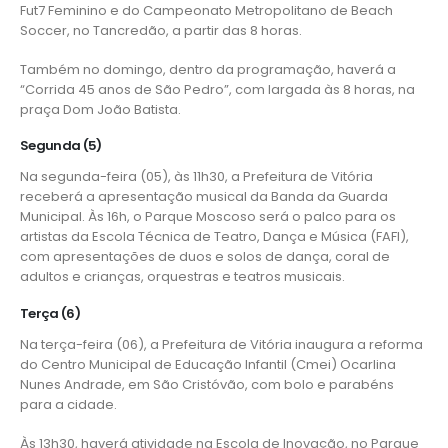
Fut7 Feminino e do Campeonato Metropolitano de Beach
Soccer, no Tancredão, a partir das 8 horas.
Também no domingo, dentro da programação, haverá a
“Corrida 45 anos de São Pedro”, com largada às 8 horas, na
praça Dom João Batista.
Segunda (5)
Na segunda-feira (05), às 11h30, a Prefeitura de Vitória
receberá a apresentação musical da Banda da Guarda
Municipal. Às 16h, o Parque Moscoso será o palco para os
artistas da Escola Técnica de Teatro, Dança e Música (
FAFI
),
com apresentações de duos e solos de dança, coral de
adultos e crianças, orquestras e teatros musicais.
Terça (6)
Na terça-feira (06), a Prefeitura de Vitória inaugura a reforma
do Centro Municipal de Educação Infantil (
Cmei
) Ocarlina
Nunes Andrade, em São Cristóvão, com bolo e parabéns
para a cidade.
Às 13h30, haverá atividade na Escola de Inovação, no Parque