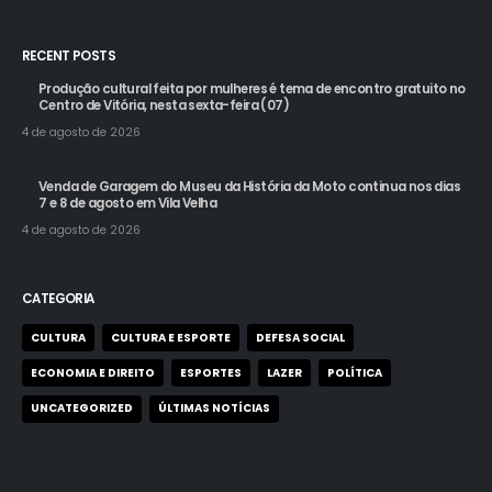
RECENT POSTS
Produção cultural feita por mulheres é tema de encontro gratuito no
Centro de Vitória, nesta sexta-feira (07)
4 de agosto de 2026
Venda de Garagem do Museu da História da Moto continua nos dias
7 e 8 de agosto em Vila Velha
4 de agosto de 2026
CATEGORIA
CULTURA
CULTURA E ESPORTE
DEFESA SOCIAL
ECONOMIA E DIREITO
ESPORTES
LAZER
POLÍTICA
UNCATEGORIZED
ÚLTIMAS NOTÍCIAS