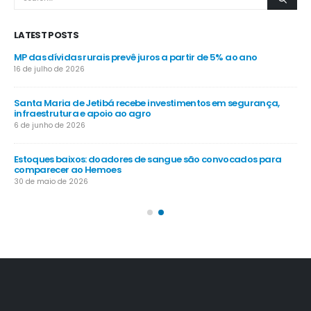
LATEST POSTS
MP das dívidas rurais prevê juros a partir de 5% ao ano
Pro
gra
16 de julho de 2026
4 d
Santa Maria de Jetibá recebe investimentos em segurança,
infraestrutura e apoio ao agro
Ve
nos
6 de junho de 2026
4 d
Estoques baixos: doadores de sangue são convocados para
do
comparecer ao Hemoes
Ca
dia
30 de maio de 2026
20 