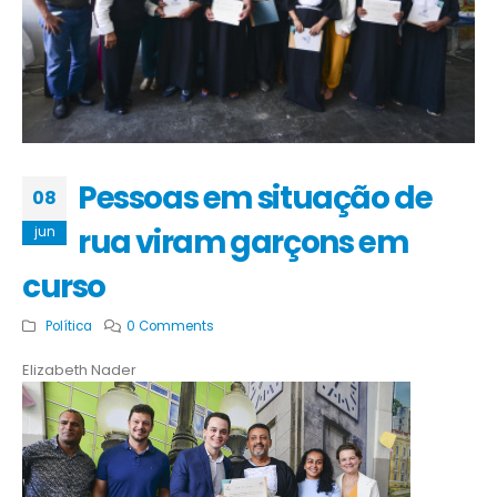
Pessoas em situação de
08
rua viram garçons em
jun
curso
Política
0 Comments
Elizabeth Nader