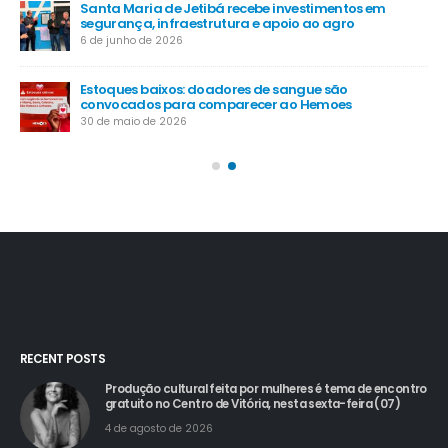
Santa Maria de Jetibá recebe investimentos em
segurança, infraestrutura e apoio ao agro
6 de junho de 2026
Estoques baixos: doadores de sangue são
convocados para comparecer ao Hemoes
30 de maio de 2026
RECENT POSTS
Produção cultural feita por mulheres é tema de encontro
gratuito no Centro de Vitória, nesta sexta-feira (07)
4 de agosto de 2026