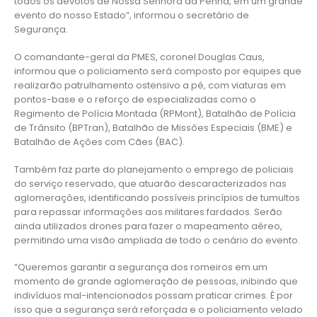
todos os devotos de Nossa Senhora da Penha, em um grande
evento do nosso Estado”, informou o secretário de
Segurança.
O comandante-geral da PMES, coronel Douglas Caus,
informou que o policiamento será composto por equipes que
realizarão patrulhamento ostensivo a pé, com viaturas em
pontos-base e o reforço de especializadas como o
Regimento de Polícia Montada (RPMont), Batalhão de Polícia
de Trânsito (BPTran), Batalhão de Missões Especiais (BME) e
Batalhão de Ações com Cães (BAC).
Também faz parte do planejamento o emprego de policiais
do serviço reservado, que atuarão descaracterizados nas
aglomerações, identificando possíveis princípios de tumultos
para repassar informações aos militares fardados. Serão
ainda utilizados drones para fazer o mapeamento aéreo,
permitindo uma visão ampliada de todo o cenário do evento.
“Queremos garantir a segurança dos romeiros em um
momento de grande aglomeração de pessoas, inibindo que
indivíduos mal-intencionados possam praticar crimes. É por
isso que a segurança será reforçada e o policiamento velado