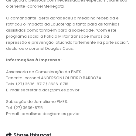
de ajuda a pessoas com necessidades especiais”, salientou
o tenente-coronel Menegatti.
O comandante-geral agradeceu a medalha recebida e
ratificou o impacto da Equoterapia tanto para as famílias
assistidas como também para a sociedade. “Com este
programa social a Polícia Militar transpõe muros da
repressão e prevenção, atuando fortemente na parte social”,
declarou o coronel Douglas Caus.
Informações à Imprensa:
Assessoria de Comunicação da PMES:
Tenente-coronel ANDERSON LOUREIRO BARBOZA
Tels. (27) 3636-8717 / 3636-8718
E-mail: secretaria.dcs@pm.es.gov.br
Subseção de Jornalismo PMES:
Tel. (27) 3636-8715
E-mail: jornalismo.dcs@pm.es.gov.br
Share this post