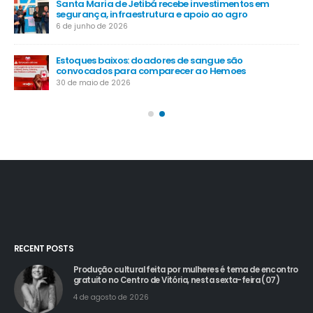
Santa Maria de Jetibá recebe investimentos em
segurança, infraestrutura e apoio ao agro
6 de junho de 2026
Estoques baixos: doadores de sangue são
convocados para comparecer ao Hemoes
30 de maio de 2026
RECENT POSTS
Produção cultural feita por mulheres é tema de encontro
gratuito no Centro de Vitória, nesta sexta-feira (07)
4 de agosto de 2026