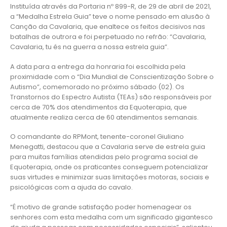
Instituída através da Portaria nº 899-R, de 29 de abril de 2021,
a “Medalha Estrela Guia” teve o nome pensado em alusão à
Canção da Cavalaria, que enaltece os feitos decisivos nas
batalhas de outrora e foi perpetuado no refrão: “Cavalaria,
Cavalaria, tu és na guerra a nossa estrela guia”.
A data para a entrega da honraria foi escolhida pela
proximidade com o “Dia Mundial de Conscientização Sobre o
Autismo”, comemorado no próximo sábado (02). Os
Transtornos do Espectro Autista (TEAs) são responsáveis por
cerca de 70% dos atendimentos da Equoterapia, que
atualmente realiza cerca de 60 atendimentos semanais.
O comandante do RPMont, tenente-coronel Giuliano
Menegatti, destacou que a Cavalaria serve de estrela guia
para muitas famílias atendidas pelo programa social de
Equoterapia, onde os praticantes conseguem potencializar
suas virtudes e minimizar suas limitações motoras, sociais e
psicológicas com a ajuda do cavalo.
“É motivo de grande satisfação poder homenagear os
senhores com esta medalha com um significado gigantesco