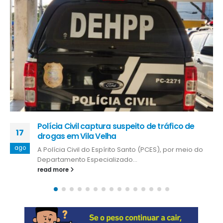
Ação conjunta entre a Sefaz e a Polícia Feder
29
apreende mais de R$ 1 milhão em
equipamentos eletrônicos
nov
o
A Secretaria da Fazenda (Sefaz), por meio da
Receita Estadual, e a...
read more