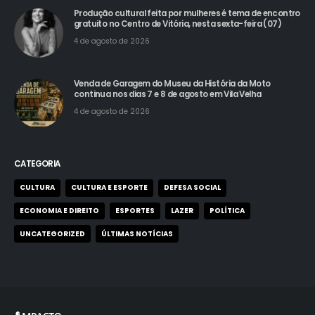
RECENT POSTS
Produção cultural feita por mulheres é tema de encontro
gratuito no Centro de Vitória, nesta sexta-feira (07)
4 de agosto de 2026
Venda de Garagem do Museu da História da Moto
continua nos dias 7 e 8 de agosto em Vila Velha
4 de agosto de 2026
CATEGORIA
CULTURA
CULTURA E ESPORTE
DEFESA SOCIAL
ECONOMIA E DIREITO
ESPORTES
LAZER
POLÍTICA
UNCATEGORIZED
ÚLTIMAS NOTÍCIAS