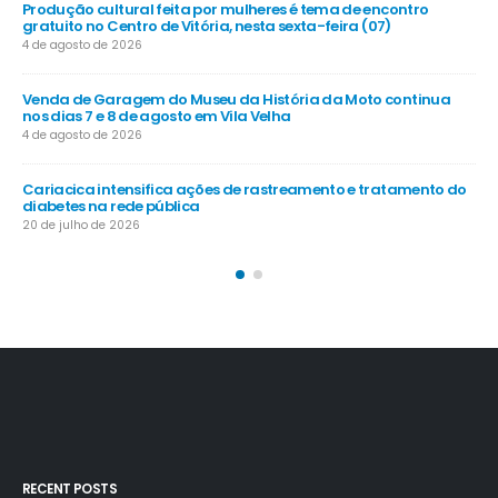
de encontro
MP das dívidas rurais prevê juros a partir de 5% ao 
ra (07)
16 de julho de 2026
Santa Maria de Jetibá recebe investimentos em se
Moto continua
infraestrutura e apoio ao agro
6 de junho de 2026
Estoques baixos: doadores de sangue são
 e tratamento do
convocados para comparecer ao Hemoes
30 de maio de 2026