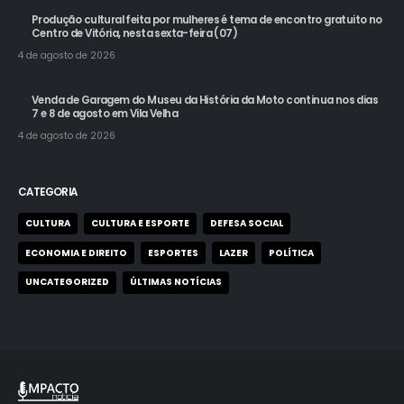
RECENT POSTS
Produção cultural feita por mulheres é tema de encontro gratuito no
Centro de Vitória, nesta sexta-feira (07)
4 de agosto de 2026
Venda de Garagem do Museu da História da Moto continua nos dias
7 e 8 de agosto em Vila Velha
4 de agosto de 2026
CATEGORIA
CULTURA
CULTURA E ESPORTE
DEFESA SOCIAL
ECONOMIA E DIREITO
ESPORTES
LAZER
POLÍTICA
UNCATEGORIZED
ÚLTIMAS NOTÍCIAS