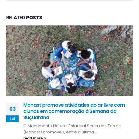
RELATED
POSTS
Proposta atualiza política de cooperativismo
24
Deputado Allan Ferreira afirma que mudanças
buscam modernizar e desburocratizar lei
mar
estadual sobre atividade cooperativista
Tramita na Assembleia Legislativa o Projeto de Lei (PL)
204/2023, que modifica...